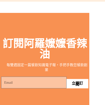
訂閱阿羅嬤嬤香辣
油
每雙週固定一篇餐飲知識電子報，手把手教您餐飲創
業
立即訂
閱