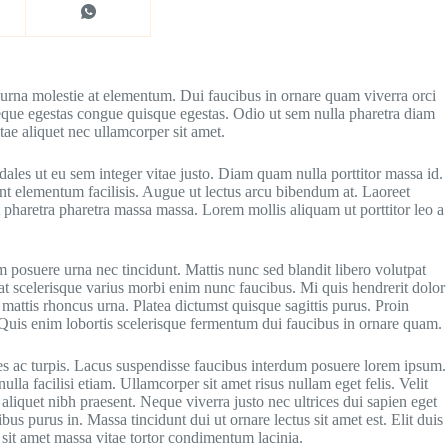
 urna molestie at elementum. Dui faucibus in ornare quam viverra orci
 Neque egestas congue quisque egestas. Odio ut sem nulla pharetra diam
tae aliquet nec ullamcorper sit amet.
dales ut eu sem integer vitae justo. Diam quam nulla porttitor massa id.
nt elementum facilisis. Augue ut lectus arcu bibendum at. Laoreet
t pharetra pharetra massa massa. Lorem mollis aliquam ut porttitor leo a
 posuere urna nec tincidunt. Mattis nunc sed blandit libero volutpat
at scelerisque varius morbi enim nunc faucibus. Mi quis hendrerit dolor
s mattis rhoncus urna. Platea dictumst quisque sagittis purus. Proin
s. Quis enim lobortis scelerisque fermentum dui faucibus in ornare quam.
mes ac turpis. Lacus suspendisse faucibus interdum posuere lorem ipsum.
lla facilisi etiam. Ullamcorper sit amet risus nullam eget felis. Velit
aliquet nibh praesent. Neque viverra justo nec ultrices dui sapien eget
us purus in. Massa tincidunt dui ut ornare lectus sit amet est. Elit duis
s sit amet massa vitae tortor condimentum lacinia.