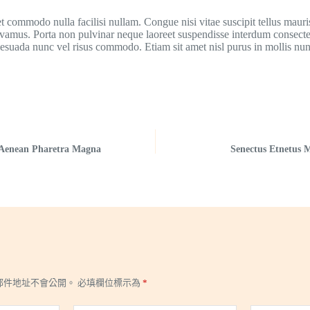
et commodo nulla facilisi nullam. Congue nisi vitae suscipit tellus maur
vivamus. Porta non pulvinar neque laoreet suspendisse interdum consectet
esuada nunc vel risus commodo. Etiam sit amet nisl purus in mollis nu
Aenean Pharetra Magna
Senectus Etnetus 
郵件地址不會公開。
必填欄位標示為
*