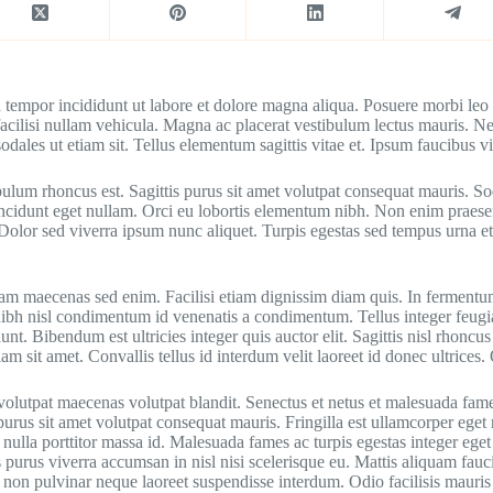
d tempor incididunt ut labore et dolore magna aliqua. Posuere morbi leo
a facilisi nullam vehicula. Magna ac placerat vestibulum lectus mauris.
odales ut etiam sit. Tellus elementum sagittis vitae et. Ipsum faucibus vi
bulum rhoncus est. Sagittis purus sit amet volutpat consequat mauris. So
incidunt eget nullam. Orci eu lobortis elementum nibh. Non enim praese
. Dolor sed viverra ipsum nunc aliquet. Turpis egestas sed tempus urna e
iam maecenas sed enim. Facilisi etiam dignissim diam quis. In fermentum
nibh nisl condimentum id venenatis a condimentum. Tellus integer feugi
unt. Bibendum est ultricies integer quis auctor elit. Sagittis nisl rhoncu
am sit amet. Convallis tellus id interdum velit laoreet id donec ultrice
t volutpat maecenas volutpat blandit. Senectus et netus et malesuada fa
rus sit amet volutpat consequat mauris. Fringilla est ullamcorper eget nu
nulla porttitor massa id. Malesuada fames ac turpis egestas integer eget 
 purus viverra accumsan in nisl nisi scelerisque eu. Mattis aliquam faucib
rta non pulvinar neque laoreet suspendisse interdum. Odio facilisis mauri