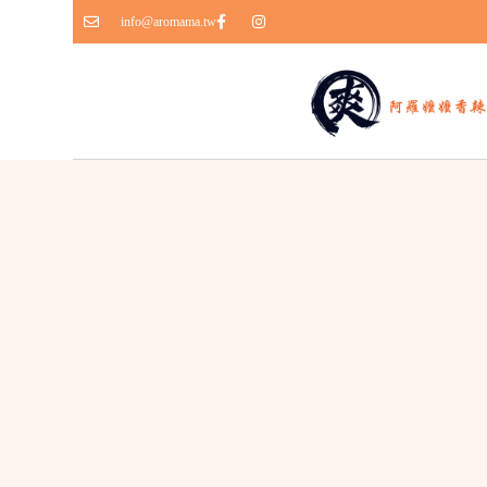
info@aromama.tw
跳
至
主
要
內
容