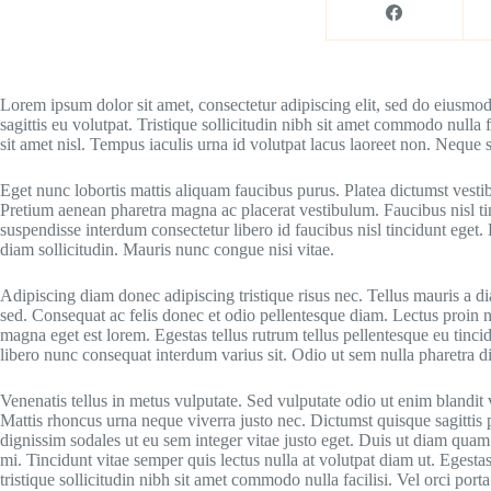
Lorem ipsum dolor sit amet, consectetur adipiscing elit, sed do eiusmo
sagittis eu volutpat. Tristique sollicitudin nibh sit amet commodo null
sit amet nisl. Tempus iaculis urna id volutpat lacus laoreet non. Neque s
Eget nunc lobortis mattis aliquam faucibus purus. Platea dictumst vesti
Pretium aenean pharetra magna ac placerat vestibulum. Faucibus nisl t
suspendisse interdum consectetur libero id faucibus nisl tincidunt eget
diam sollicitudin. Mauris nunc congue nisi vitae.
Adipiscing diam donec adipiscing tristique risus nec. Tellus mauris a d
sed. Consequat ac felis donec et odio pellentesque diam. Lectus proin 
magna eget est lorem. Egestas tellus rutrum tellus pellentesque eu tincid
libero nunc consequat interdum varius sit. Odio ut sem nulla pharetra di
Venenatis tellus in metus vulputate. Sed vulputate odio ut enim blandi
Mattis rhoncus urna neque viverra justo nec. Dictumst quisque sagittis pu
dignissim sodales ut eu sem integer vitae justo eget. Duis ut diam quam 
mi. Tincidunt vitae semper quis lectus nulla at volutpat diam ut. Egestas
tristique sollicitudin nibh sit amet commodo nulla facilisi. Vel orci po