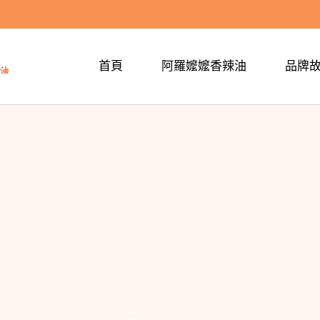
首頁
阿羅嬤嬤香辣油
品牌