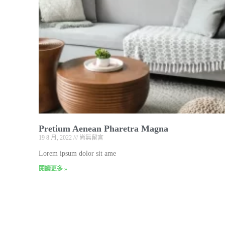
Pretium Aenean Pharetra Magna
19 8 月, 2022
尚無留言
Lorem ipsum dolor sit ame
閱讀更多 »