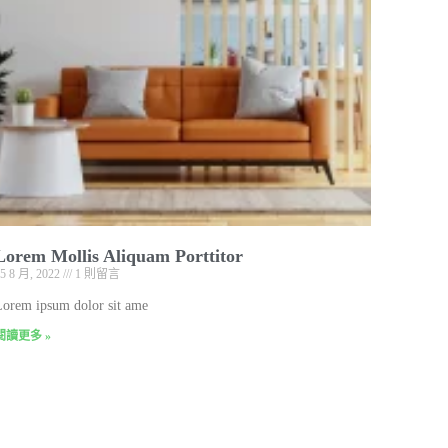
Lorem Mollis Aliquam Porttitor
15 8 月, 2022
1 則留言
Lorem ipsum dolor sit ame
閱讀更多 »