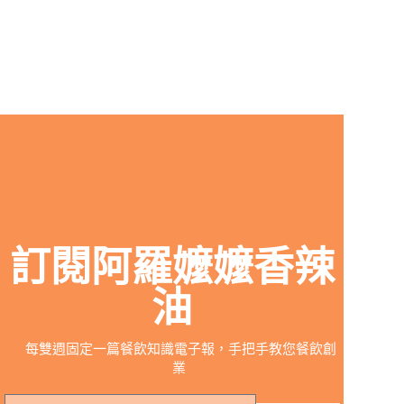
訂閱阿羅嬤嬤香辣
油
每雙週固定一篇餐飲知識電子報，手把手教您餐飲創
業