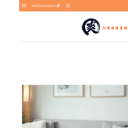
info@aromama.tw
跳
至
主
要
內
容