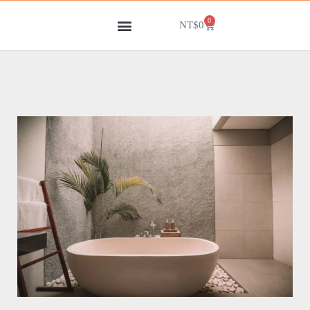
跳
0
NT$
0
至
主
要
內
容